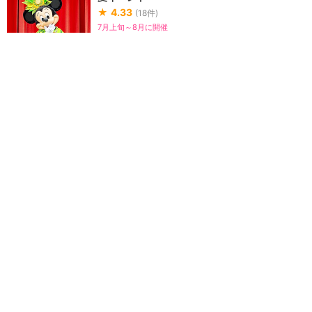
★
4.33
(
18
件)
7月上旬～8月に開催
上海ディズニーランドの夏イベン
ト（放水ショーなど）についてま
とめるカテゴリです。
夏イベントの感想
夏衣装可愛い
★★★★★
2
もも
2025年7月に訪問