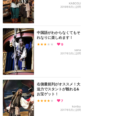
KABOSU
2016年6月に訪問
中国語がわからなくてもそ
れなりに楽しめます！
★★★
★★
9
sana
2017年3月に訪問
右側最前列がオススメ！大
迫力でスタントが観れる&
お宝ゲット！
★★★★
★
7
konbu
2017年5月に訪問