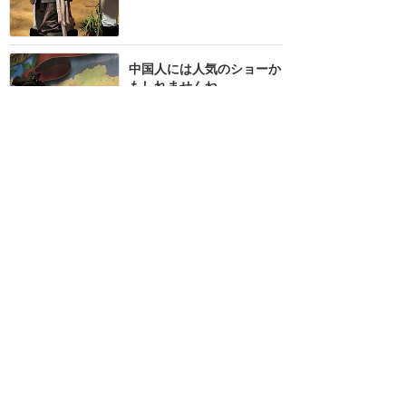
中国人には人気のショーか
もしれませんね
★★
★★★
7
Toshiesan
2016年10月に訪問
⚠️ネタバレかも…⚠️日本で
もやって欲しい！ジャック
スパロウのショー☠️
★★★★
★
5
まりのすけ
2019年7月に訪問