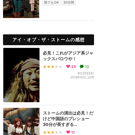
雨でもOK
30分間
アイ・オブ・ザ・ストームの感想
必見！これがアジア系ジャ
ックスパロウや！
★★★
★★
25
10
KOZEEEEI
2016年6月に訪問
ストームの演出は必見！だ
けど中国語のプレショー
30分が長すぎる…
★★★
★★
11