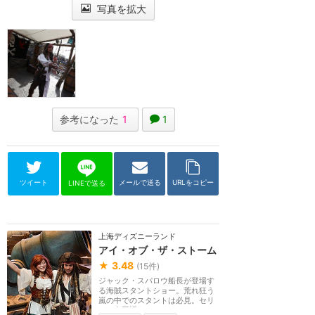
写真を拡大
参考になった
1
1
ツイート
メールで送る
URLをコピー
LINEで送る
上海ディズニーランド
アイ・オブ・ザ・ストーム
★
3.48
(
15
件)
ジャック・スパロウ船長が登場す
る海賊スタントショー。荒れ狂う
嵐の中でのスタントは必見。セリ
フは中国語のみ。...