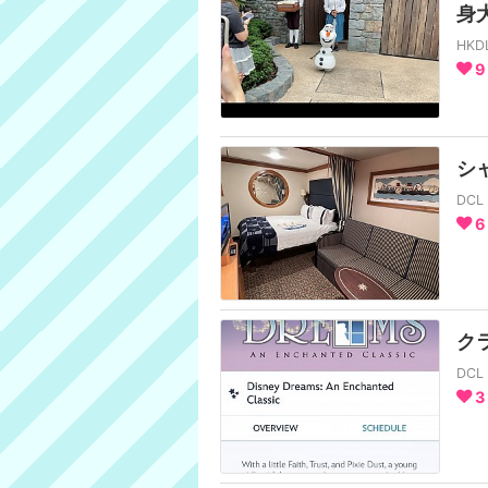
身
HK
9
シ
DC
6
ク
DC
3