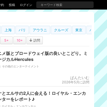
予約
投稿
ログイン
上海
パリ
アウラニ
クルーズ
東京
ハリウッ
5+
10+
訪問
ニメ版とブロードウェイ版の良いとこどり。ミ
ジカルHercules
L：その他のエンターテイメント
ぱんたいむ
2026年5月に訪問
ナとエルサの2人に会える！ロイヤル・エンカ
ンターをレポート♪
P：ロイヤル・エンカウンター