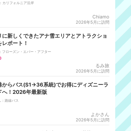
L：カリフォルニア沿岸
Chiamo
2026年5月に訪問
リに新しくできたアナ雪エリアとアトラクショ
をレポート！
P：フローズン・エバー・アフター
0
るみ旅
2026年5月に訪問
港からバス(S1→36系統)でお得にディズニーラ
ドへ！2026年最新版
DL：路線バス
よかさん
2026年5月に訪問