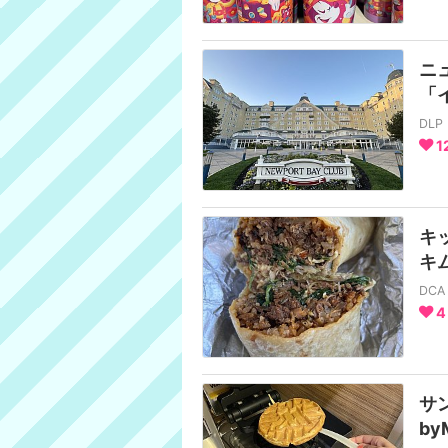
ニ
「
DL
1
キッ
キ
DC
4
サン
by