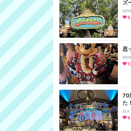
ズ
WD
5
思
WD
1
7
た
DL
6