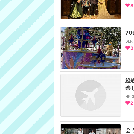
8
7
DL
3
経
楽
HK
2
会