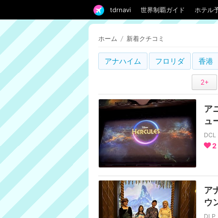
tdrnavi
世界制覇ガイド
ホテル
ホーム
/
新着クチコミ
アナハイム
フロリダ
香港
2+
ア
ュー
DC
2
ア
ウ
DL