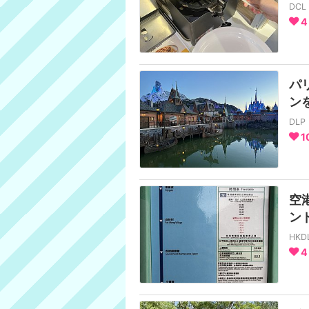
DC
4
パ
ン
DL
1
空
ン
HK
4