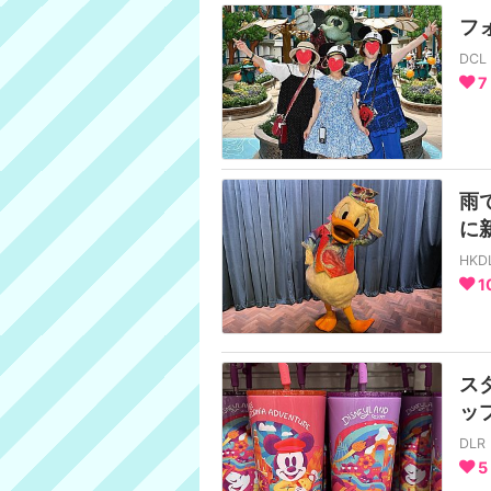
フ
DC
7
雨
に
HK
1
ス
ッ
DL
5