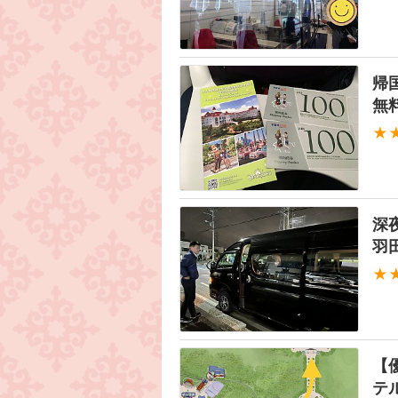
帰
無
★
深
羽
★
【
テ