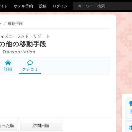
ガイド
ホテル予約
投稿
ログイン
ト
/
移動手段
ディズニーランド・リゾート
の他の移動手段
Transportation
詳細
クチコミ
なった順
訪問日順