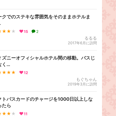
ークでのステキな雰囲気をそのままホテルま
…
★★★
★
15
2
るるる
2017年6月に訪問
ィズニーオフィシャルホテル間の移動。バスじ
なく…
★★★★
12
もぐちゃん
2019年3月に訪問
クトパスカードのチャージを1000日以上しな
ったら
★★★
★
11