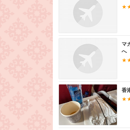
★
マ
へ
★
香
★