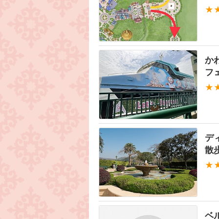
★
か
フ
★
デ
散
★
ベ