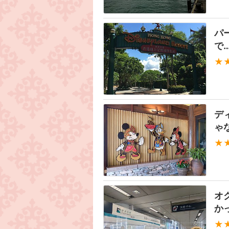
パ
で
★
デ
ゃ
★
オ
か
★