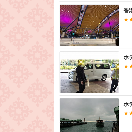
香
★
ホ
★
ホ
★