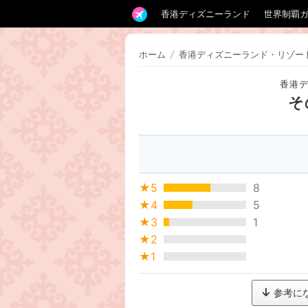
香港ディズニーランド
世界制覇
ホーム
/
香港ディズニーランド・リゾー
香港
そ
★5
8
★4
5
★3
1
★2
★1
参考に