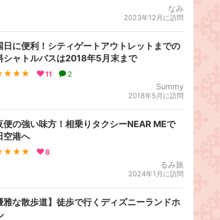
なみ
2023年12月に訪問
国日に便利！シティゲートアウトレットまでの
料シャトルバスは2018年5月末まで
★★★★
11
2
Summy
2018年5月に訪問
夜便の強い味方！相乗りタクシーNEAR MEで
田空港へ
★★★★
8
るみ旅
2024年1月に訪問
優雅な散歩道】徒歩で行くディズニーランドホ
ル