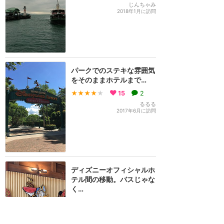
じんちゃみ
2018年1月に訪問
パークでのステキな雰囲気
をそのままホテルまで…
★★★★
★
15
2
るるる
2017年6月に訪問
ディズニーオフィシャルホ
テル間の移動。バスじゃな
く…
★★★★★
12
もぐちゃん
2019年3月に訪問