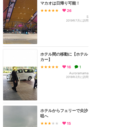
マカオは日帰り可能！
★★★★★
26
S
2019年7月に訪問
ホテル間の移動に【ホテル
カー】
★★★★★
16
1
Auroramama
2018年2月に訪問
ホテルからフェリーで尖沙
咀へ
★★★
★★
15