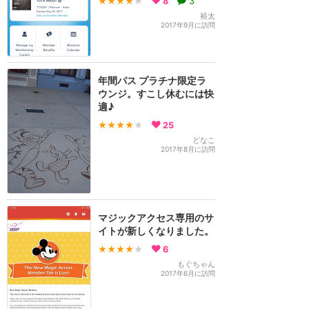
★★★★
★
8
3
裕太
2017年9月に訪問
年間パス プラチナ限定ラ
ウンジ。すこし休むには快
適♪
★★★★
★
25
どなこ
2017年8月に訪問
マジックアクセス専用のサ
イトが新しくなりました。
★★★★
★
6
もぐちゃん
2017年6月に訪問