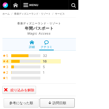
ホーム
/
香港ディズニーランド・リゾート
/
サービス
香港ディズニーランド・リゾート
年間パスポート
Magic Access
詳細
クチコミ
★5
32
★4
16
★3
5
★2
1
★1
絞り込みを解除
参考になった順
訪問日順