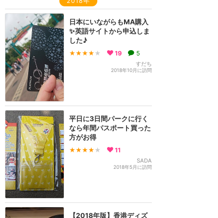
2018年
日本にいながらもMA購入
✨英語サイトから申込しま
した♪
★★★★
★
19
5
すだち
2018年10月に訪問
平日に3日間パークに行く
なら年間パスポート買った
方がお得
★★★★
★
11
SADA
2018年5月に訪問
【2018年版】香港ディズ