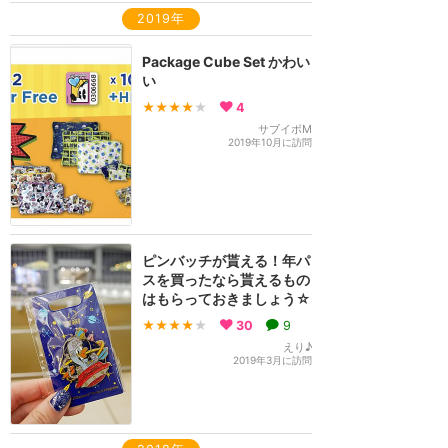
2019年
Package Cube Set かわい
い
★★★★
★
4
サブイボM
2019年10月に訪問
ピンバッチが貰える！年パ
スを買ったなら貰えるもの
はもらっておきましょう☆
★★★★
★
30
9
えり♪
2019年3月に訪問