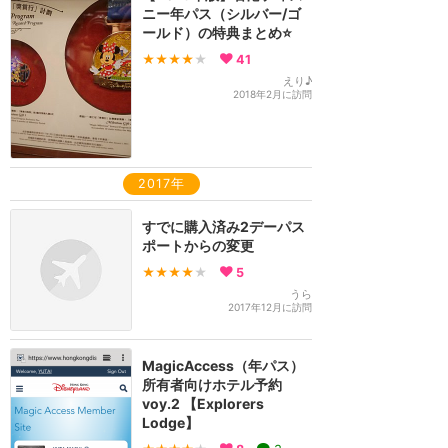
ニー年パス（シルバー/ゴ
ールド）の特典まとめ⭐️
★★★★
★
41
えり♪
2018年2月に訪問
2017年
すでに購入済み2デーパス
ポートからの変更
★★★★
★
5
うら
2017年12月に訪問
MagicAccess（年パス）
所有者向けホテル予約
voy.2 【Explorers
Lodge】