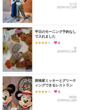
えり♪
2023年7月に訪問
平日のモーニング予約なし
で入れました
★★★★
★
4
苔
2019年5月に訪問
探検家ミッキーとグリーテ
ィングできるレストラン
★★★★
★
4
SADA
2018年5月に訪問