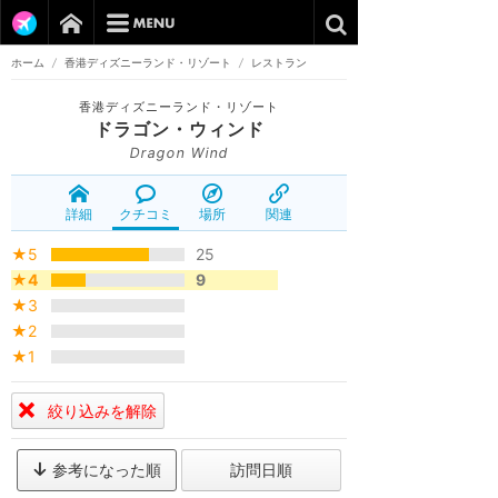
ホーム
/
香港ディズニーランド・リゾート
/
レストラン
香港ディズニーランド・リゾート
ドラゴン・ウィンド
Dragon Wind
詳細
クチコミ
場所
関連
★5
25
★4
9
★3
★2
★1
絞り込みを解除
参考になった順
訪問日順