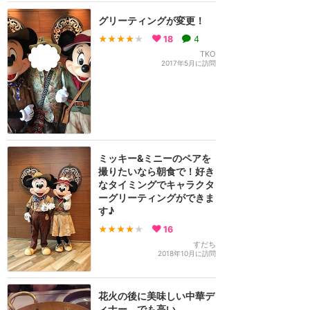
グリーティングが変更！
★★★★
★
18
4
TKO
2017年5月に訪問
ミッキー&ミニーのペアを
撮りたいなら朝食で！好き
なタイミングでキャラクタ
ーグリーティングができま
す♪
★★★★
★
16
すだち
2018年10月に訪問
花火の後に美味しい中華デ
ィナー。でも高い。