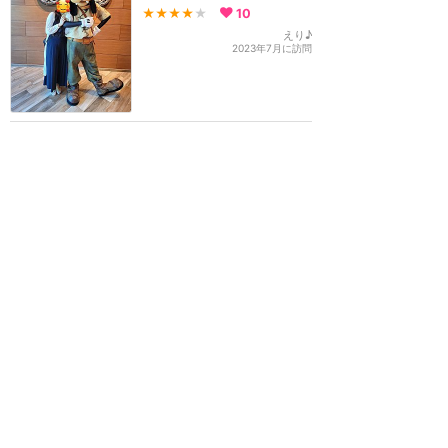
★★★★
★
10
えり♪
2023年7月に訪問
【朝食】2019年6月2日か
ら会えるキャラクターが変
更！ミッキー、ドナルド、
グーフィーの誰かに会えま
す♪
★★★★★
25
すだち
2019年6月に訪問
訪問日順でもっと読む
香港ディズニーランド