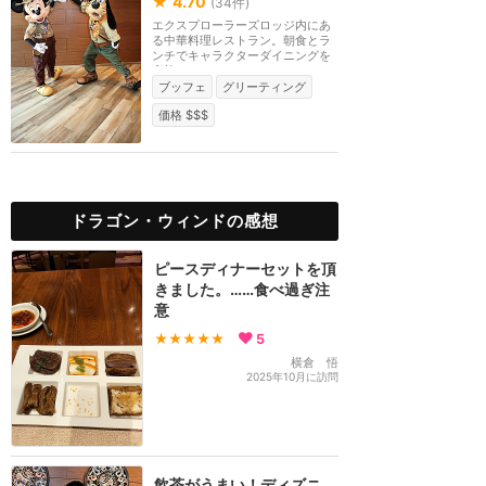
★
4.70
(
34
件)
エクスプローラーズロッジ内にあ
る中華料理レストラン。朝食とラ
ンチでキャラクターダイニングを
実施。ディナーは...
ブッフェ
グリーティング
価格 $$$
ドラゴン・ウィンドの感想
ピースディナーセットを頂
きました。……食べ過ぎ注
意
★★★★★
5
横倉 悟
2025年10月に訪問
飲茶がうまい！ディズニ