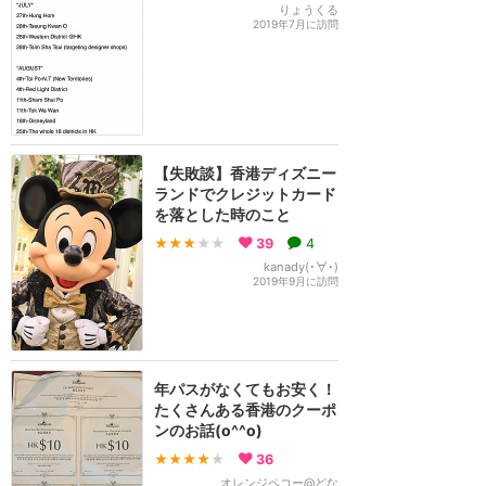
りょうくる
2019年7月に訪問
【失敗談】香港ディズニー
ランドでクレジットカード
を落とした時のこと
★★★
★★
39
4
kanady(･∀･)
2019年9月に訪問
年パスがなくてもお安く！
たくさんある香港のクーポ
ンのお話(o^^o)
★★★★
★
36
オレンジペコー@どな