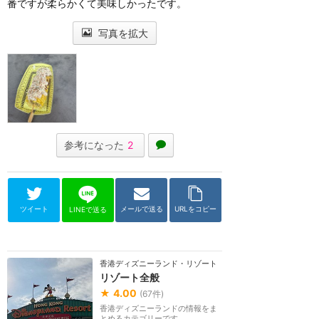
番ですが柔らかくて美味しかったです。
写真を拡大
参考になった
2
ツイート
メールで送る
URLをコピー
LINEで送る
香港ディズニーランド・リゾート
リゾート全般
★
4.00
(
67
件)
香港ディズニーランドの情報をま
とめるカテゴリーです。