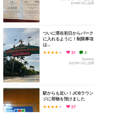
2019年1月に訪問
ついに滞在初日からパーク
に入れるように！制限事項
は…
★★★★
★
31
4
Summy
2022年11月に訪問
駅からも近い！JCBラウン
ジに荷物を預けました
★★★★
★
27
みなこちゃま
2018年10月に訪問