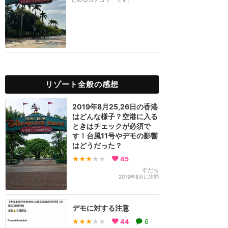
リゾート全般の感想
2019年8月25,26日の香港
はどんな様子？空港に入る
ときはチェックが必須で
す！台風11号やデモの影響
はどうだった？
★★★
★★
45
すだち
2019年8月に訪問
デモに対する注意
★★★
★★
44
6