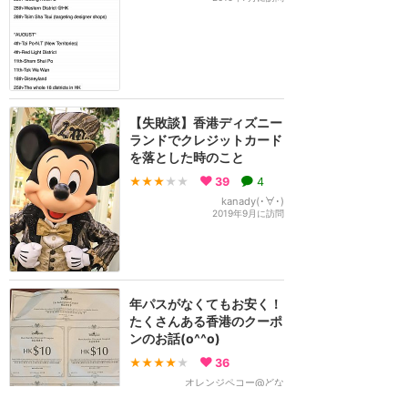
【失敗談】香港ディズニー
ランドでクレジットカード
を落とした時のこと
★★★
★★
39
4
kanady(･∀･)
2019年9月に訪問
年パスがなくてもお安く！
たくさんある香港のクーポ
ンのお話(o^^o)
★★★★
★
36
オレンジペコー@どな
2019年1月に訪問