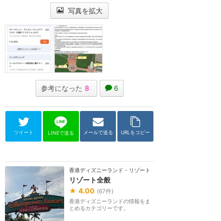
写真を拡大
参考になった
8
6
ツイート
メールで送る
URLをコピー
LINEで送る
香港ディズニーランド・リゾート
リゾート全般
★
4.00
(
67
件)
香港ディズニーランドの情報をま
とめるカテゴリーです。