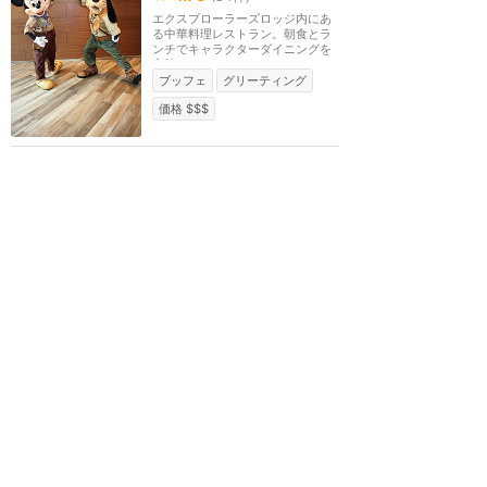
エクスプローラーズロッジ内にあ
る中華料理レストラン。朝食とラ
ンチでキャラクターダイニングを
実施。ディナーは...
ブッフェ
グリーティング
価格 $$$
ドラゴン・ウィンドの感想
ピースディナーセットを頂
きました。……食べ過ぎ注
意
★★★★★
5
横倉 悟
2025年10月に訪問
飲茶がうまい！ディズニ