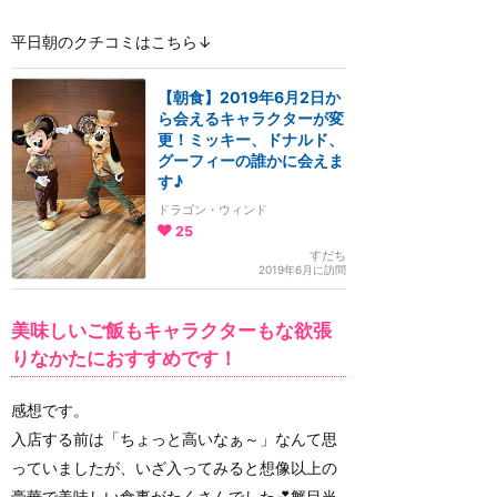
平日朝のクチコミはこちら↓
【朝食】2019年6月2日か
ら会えるキャラクターが変
更！ミッキー、ドナルド、
グーフィーの誰かに会えま
す♪
ドラゴン・ウィンド
25
すだち
2019年6月に訪問
美味しいご飯もキャラクターもな欲張
りなかたにおすすめです！
感想です。
入店する前は「ちょっと高いなぁ～」なんて思
っていましたが、いざ入ってみると想像以上の
豪華で美味しい食事がたくさんでした💕蟹目当