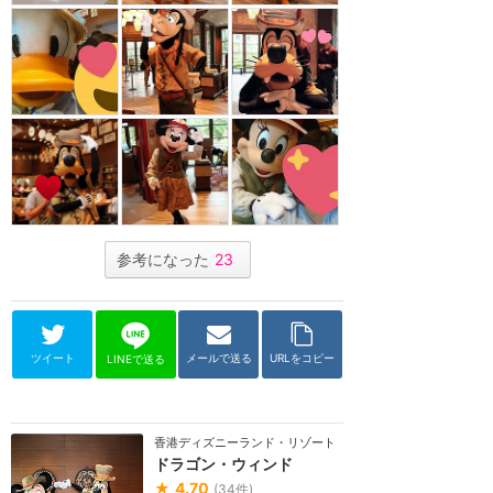
参考になった
23
ツイート
メールで送る
URLをコピー
LINEで送る
香港ディズニーランド・リゾート
ドラゴン・ウィンド
★
4.70
(
34
件)