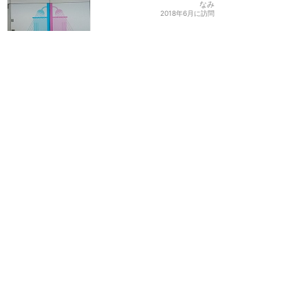
なみ
2018年6月に訪問
格安フルサービスキャリ
ア！香港航空で香港ディズ
ニーランドへ
★★★★★
31
S
2017年1月に訪問
香港航空利用したら絶対使
ってほしいVIPラウンジ♬
★★★★★
29
みなこちゃま
2019年3月に訪問