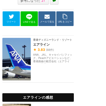
参考になった
21
ツイート
メールで送る
URLをコピー
LINEで送る
香港ディズニーランド・リゾート
エアライン
★
3.83
(
88
件)
ANA、JAL、キャセイパシフィッ
ク、Peachアビエーションなど、
香港路線の航空会社（エアライ
ン）の情報をまとめるカ...
エアラインの感想