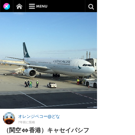
オレンジペコー@どな
7年前に投稿
（関空⇔香港）キャセイパシフ