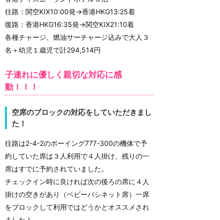
往路：関空KIX10:00発→香港HKG13:25着
復路：香港HKG16:35発→関空KIX21:10着
各種チャージ、燃油サーチャージ込みで大人３
名＋幼児１歳児で計294,514円
子連れに優しく親切な対応に感
動！！！
空席のブロックの対応をしていただきまし
た！
往路は2-4-2のボーイング777-300の機体で予
約していた席は３人利用で４人掛け、残りの一
席はすでに予約されていました。
チェックイン時に良ければ次の後ろの席に４人
掛けの空きがあり（ベビーバシネット席）一席
をブロックして利用ではどうかとオススメされ
ました！