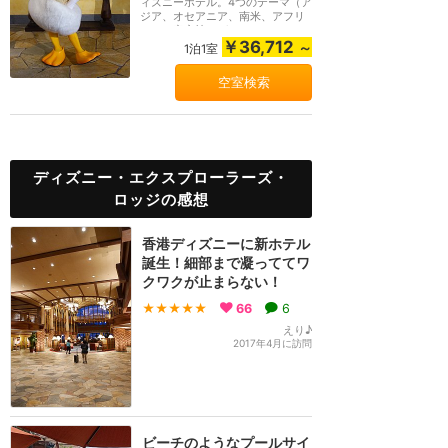
ィズニーホテル。4つのテーマ（ア
ジア、オセアニア、南米、アフリ
カ）の客室棟とガ...
￥36,712
～
1泊1室
空室検索
ディズニー・エクスプローラーズ・
ロッジの感想
香港ディズニーに新ホテル
誕生！細部まで凝っててワ
クワクが止まらない！
★★★★★
66
6
えり♪
2017年4月に訪問
ビーチのようなプールサイ