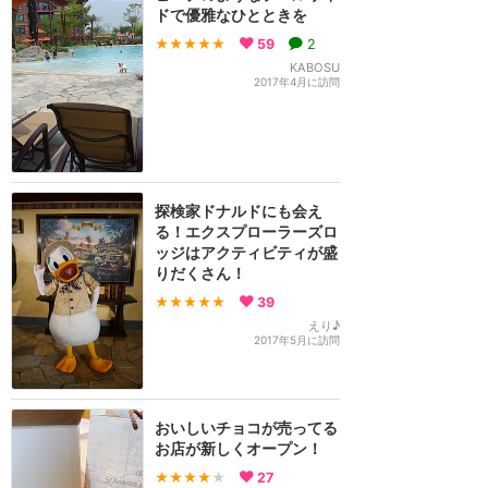
ドで優雅なひとときを
★★★★★
59
2
KABOSU
2017年4月に訪問
探検家ドナルドにも会え
る！エクスプローラーズロ
ッジはアクティビティが盛
りだくさん！
★★★★★
39
えり♪
2017年5月に訪問
おいしいチョコが売ってる
お店が新しくオープン！
★★★★
★
27