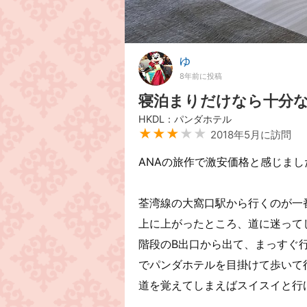
ゆ
8年前に投稿
寝泊まりだけなら十分
HKDL：パンダホテル
★★★
★★
2018年5月に訪問
ANAの旅作で激安価格と感じま
荃湾線の大窩口駅から行くのが一
上に上がったところ、道に迷って
階段のB出口から出て、まっすぐ
でパンダホテルを目掛けて歩いて
道を覚えてしまえばスイスイと行