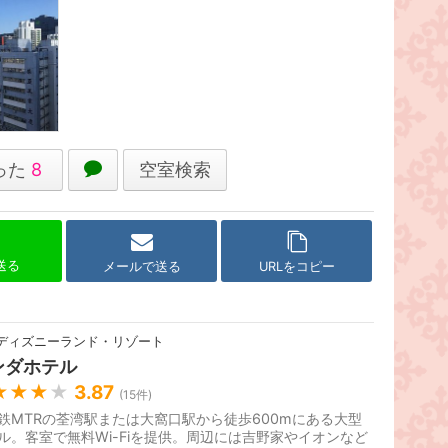
った
8
空室検索
で送る
メールで送る
URLをコピー
ディズニーランド・リゾート
ンダホテル
★★★
★
3.87
(
15
件)
鉄MTRの荃湾駅または大窩口駅から徒歩600mにある大型
ル。客室で無料Wi-Fiを提供。周辺には吉野家やイオンなど