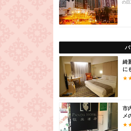
の日
ディ
パ
綺
に
★
市
メ
★