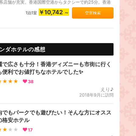
系店舗が充実。香港国際空港からタクシーで約25分。香港
ズニーランドまでタクシーで...
￥10,742
～
1泊1室
空室検索
ンダホテルの感想
麗で広さも十分！香港ディズニーも市街に行く
も便利でお値打ちなホテルでした✨
★★★★
38
えり♪
2018年9月に訪問
内でもパークでも遊びたい！そんな方にオスス
の格安ホテル
★★
★★
17