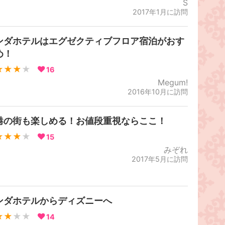
S
2017年1月に訪問
ンダホテルはエグゼクティブフロア宿泊がおす
め！
★★★
★
16
Megum!
2016年10月に訪問
港の街も楽しめる！お値段重視ならここ！
★★★
★
15
みぞれ
2017年5月に訪問
ンダホテルからディズニーへ
★★
★★
14