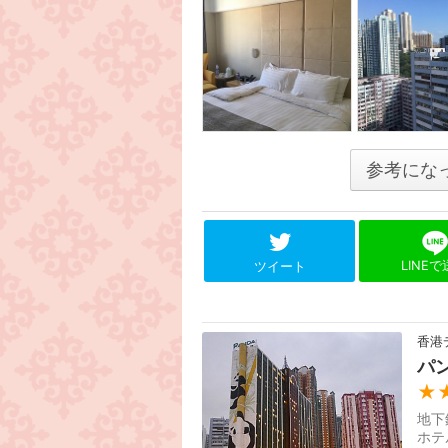
参考にな
LINE
ツイート
香港
パ
★
地下
ホテ