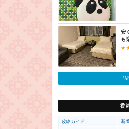
安
も
★
訪
香
攻略ガイド
新