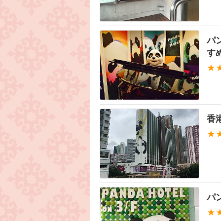
パ
す
★
香
★
パ
★