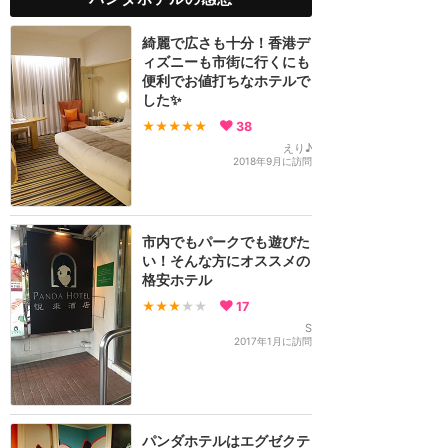
綺麗で広さも十分！香港デ
ィズニーも市街に行くにも
便利でお値打ちなホテルで
した✨
★★★★★
38
えり♪
2018年9月に訪問
市内でもパークでも遊びた
い！そんな方にオススメの
格安ホテル
★★★
★★
17
S
2017年1月に訪問
パンダホテルはエグゼクテ