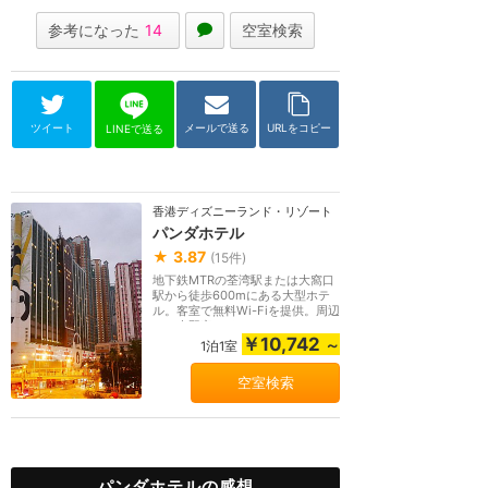
参考になった
14
空室検索
ツイート
メールで送る
URLをコピー
LINEで送る
香港ディズニーランド・リゾート
パンダホテル
★
3.87
(
15
件)
地下鉄MTRの荃湾駅または大窩口
駅から徒歩600mにある大型ホテ
ル。客室で無料Wi-Fiを提供。周辺
には吉野家やイオン...
￥10,742
～
1泊1室
空室検索
パンダホテルの感想