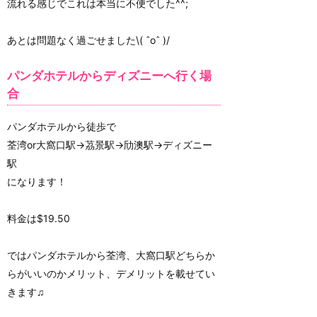
流れる感じでこれは本当に不便でした^^;
あとは問題なく過ごせました\( ˆoˆ )/
パンダホテルからディズニーへ行く場
合
パンダホテルから徒歩で
荃湾or大窩口駅→茘景駅→劤澳駅→ディズニー
駅
になります！
料金は$19.50
ではパンダホテルから荃湾、大窩口駅どちらか
らがいいのかメリット、デメリットを載せてい
きます♫