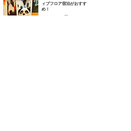
ィブフロア宿泊がおすす
め！
★★★★
★
16
Megum!
2016年10月に訪問
香港の街も楽しめる！お値
段重視ならここ！
★★★★
★
15
みぞれ
2017年5月に訪問
安くて美味しいお店もたく
さん！パークも街歩きも楽
しみたい人向けホテル