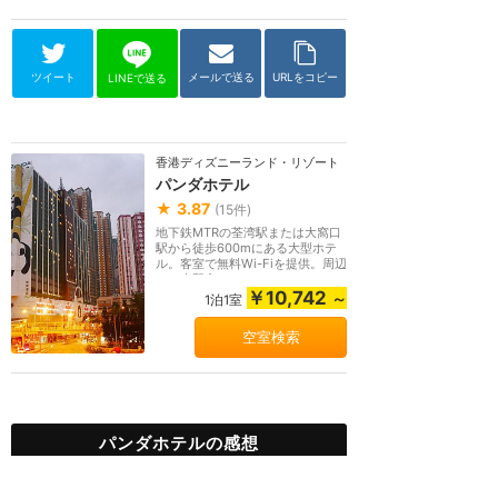
ツイート
メールで送る
URLをコピー
LINEで送る
香港ディズニーランド・リゾート
パンダホテル
★
3.87
(
15
件)
地下鉄MTRの荃湾駅または大窩口
駅から徒歩600mにある大型ホテ
ル。客室で無料Wi-Fiを提供。周辺
には吉野家やイオン...
￥10,742
～
1泊1室
空室検索
パンダホテルの感想
綺麗で広さも十分！香港デ