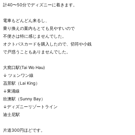
計40〜50分でディズニーに着きます。
電車もどんどん来るし、
乗り換えの案内もとても見やすいので
不便さは特に感じませんでした。
オクトパスカードを購入したので、切符や小銭
で戸惑うこともありませんでした。
大窩口駅(Tai Wo Hau)
↓ ツェンワン線
茘景駅（Lai King）
↓東涌線
欣澳駅（Sunny Bay）
↓ディズニーリゾートライン
迪士尼駅
片道300円ほどです。