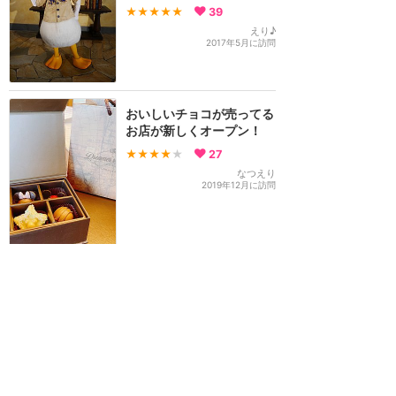
★★★★★
39
えり♪
2017年5月に訪問
おいしいチョコが売ってる
お店が新しくオープン！
★★★★
★
27
なつえり
2019年12月に訪問
アニマルキングダムジャン
ボハウスとディズニーアウ
ラニコオリナハワイのミッ
クスリゾートホテル
NEW！
★★★★★
26
5