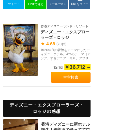
ツイート
メールで送る
URLをコピー
LINEで送る
香港ディズニーランド・リゾート
ディズニー・エクスプロー
ラーズ・ロッジ
★
4.68
(
70
件)
1920年代の冒険をテーマにしたデ
ィズニーホテル。4つのテーマ（ア
ジア、オセアニア、南米、アフリ
カ）の客室棟とガ...
￥36,712
～
1泊1室
空室検索
ディズニー・エクスプローラーズ・
ロッジの感想
香港ディズニーに新ホテル
誕生！細部まで凝っててワ