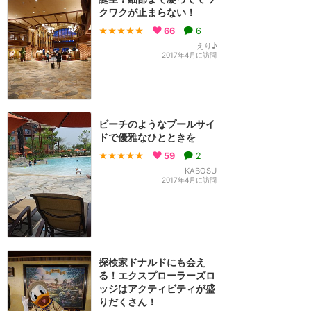
クワクが止まらない！
★★★★★
66
6
えり♪
2017年4月に訪問
ビーチのようなプールサイ
ドで優雅なひとときを
★★★★★
59
2
KABOSU
2017年4月に訪問
探検家ドナルドにも会え
る！エクスプローラーズロ
ッジはアクティビティが盛
りだくさん！