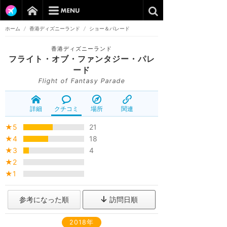
ホーム
/
香港ディズニーランド
/
ショー＆パレード
香港ディズニーランド
フライト・オブ・ファンタジー・パレ
ード
Flight of Fantasy Parade
詳細
クチコミ
場所
関連
★5
21
★4
18
★3
4
★2
★1
参考になった順
訪問日順
2018年