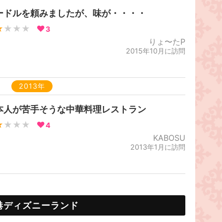
ードルを頼みましたが、味が・・・・
★
★★★
3
りょ〜たP
2015年10月に訪問
2013年
本人が苦手そうな中華料理レストラン
★
★★★
4
KABOSU
2013年1月に訪問
港ディズニーランド