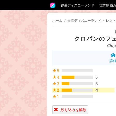
香港ディズニーランド
世界制覇
ホーム
/
香港ディズニーランド
/
レスト
クロパンのフ
Clop
詳
★5
★4
5
★3
3
★2
4
★1
絞り込みを解除