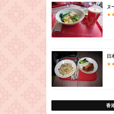
ヌ
★
日
★
香