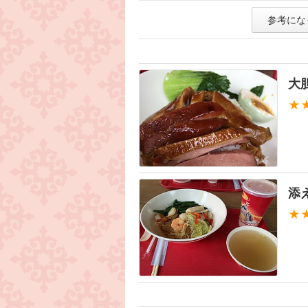
参考にな
大
★
添
★