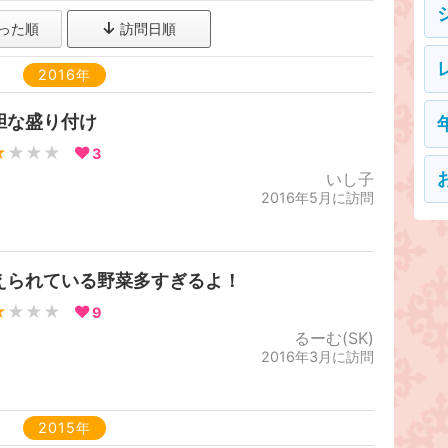
った順
訪問日順
2016年
胆な盛り付け
★
★★★
3
いし子
2016年5月に訪問
えられている野菜多すぎるよ！
★
★★★
9
るーむ(SK)
2016年3月に訪問
2015年