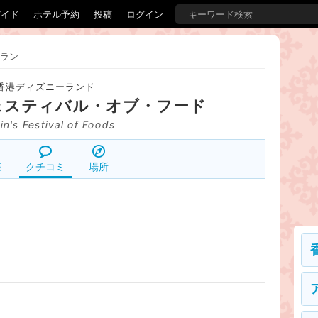
ガイド
ホテル予約
投稿
ログイン
ラン
香港ディズニーランド
ェスティバル・オブ・フード
in's Festival of Foods
細
クチコミ
場所