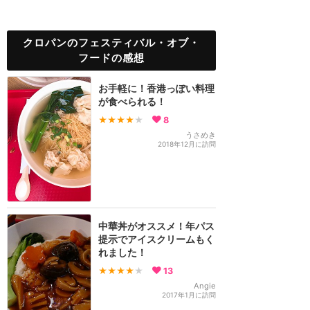
クロパンのフェスティバル・オブ・
フードの感想
お手軽に！香港っぽい料理
が食べられる！
★★★★
★
8
うさめき
2018年12月に訪問
中華丼がオススメ！年パス
提示でアイスクリームもく
れました！
★★★★
★
13
Angie
2017年1月に訪問