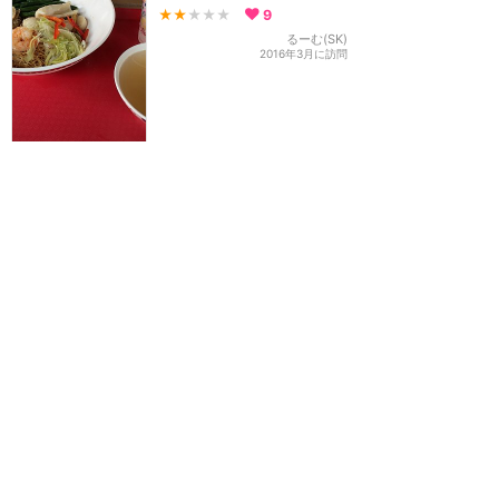
★★
★★★
9
るーむ(SK)
2016年3月に訪問
訪問日順でもっと読む
香港ディズニーランド
攻略ガイド
新着クチコミ
基礎知識
個人手配マニュアル
ホテル選び
キャラダイ予約
最新スポット