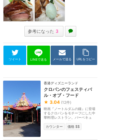
参考になった
3
ツイート
メールで送る
URLをコピー
LINEで送る
香港ディズニーランド
クロパンのフェスティバ
ル・オブ・フード
★
3.04
(
12
件)
映画『ノートルダムの鐘』に登場
するクロパンをモチーフにした中
華料理レストラン。バーベキュ
ー、ヌードル、炒め...
カウンター
価格 $$