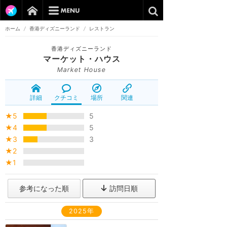
ホーム
/
香港ディズニーランド
/
レストラン
香港ディズニーランド
マーケット・ハウス
Market House
詳細
クチコミ
場所
関連
★5
5
★4
5
★3
3
★2
★1
参考になった順
訪問日順
2025年