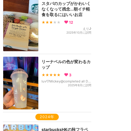
スタバのカップがかわいく
なくなって残念...朝イチ軽
食を取るにはいいお店
★★★
★★
12
えり♪
2025年10月に訪問
リーナベルの色が変わるカ
ップ
★★★★★
3
luv♡Mickey@completed all D parks
2025年8月に訪問
2024年
starbucksHKの秋フラペ