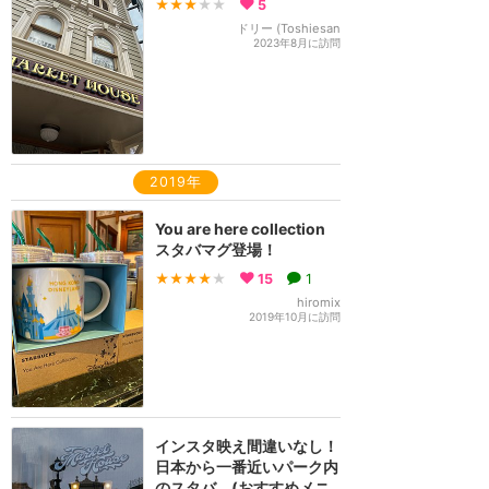
★★★
★★
5
ドリー (Toshiesan
2023年8月に訪問
2019年
You are here collection
スタバマグ登場！
★★★★
★
15
1
hiromix
2019年10月に訪問
インスタ映え間違いなし！
日本から一番近いパーク内
のスタバ (おすすめメニ