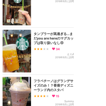
2018年9月に訪問
タンブラーが高過ぎる...ま
だyou are hereのマグカッ
プは取り扱いなし😣
★★★
★★
34
えり♪
2018年9月に訪問
フラペチーノはグランデサ
イズのみ！？香港ディズニ
ーランド内のスタバ
★★★★
★
15
Summy
2018年9月に訪問