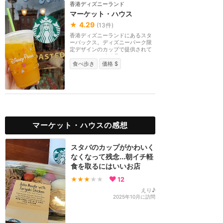
香港ディズニーランド
マーケット・ハウス
★
4.29
(
13
件)
香港ディズニーランドにあるスタ
ーバックス。ディズニーパーク限
定デザインのカップで提供されて
います。2018年8月...
食べ歩き
価格 $
マーケット・ハウスの感想
スタバのカップがかわいく
なくなって残念...朝イチ軽
食を取るにはいいお店
★★★
★★
12
えり♪
2025年10月に訪問