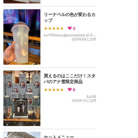
リーナベルの色が変わるカ
ップ
★★★★★
3
luv♡Mickey@completed all D parks
2025年8月に訪問
買えるのはここだけ！スタ
バのアナ雪限定商品
★★★★★
9
るみ旅
2024年1月に訪問
セットメニュー