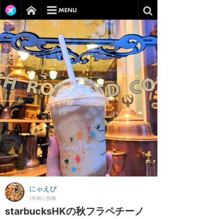
にゃえぴ
1年前に投稿
starbucksHKの秋フラペチーノ