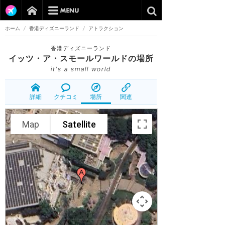
ホーム
/
香港ディズニーランド
/
アトラクション
香港ディズニーランド
イッツ・ア・スモールワールド
の場所
it's a small world
詳細
クチコミ
場所
関連
Map
Satellite