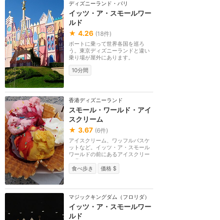
ディズニーランド・パリ
イッツ・ア・スモールワー
ルド
★
4.26
(
18
件)
ボートに乗って世界各国を巡ろ
う。東京ディズニーランドと違い
乗り場が屋外にあります。
10分間
香港ディズニーランド
スモール・ワールド・アイ
スクリーム
★
3.67
(
6
件)
アイスクリーム、ワッフルバスケ
ットなど。イッツ・ア・スモール
ワールドの前にあるアイスクリー
ム店です。
食べ歩き
価格 $
マジックキングダム（フロリダ）
イッツ・ア・スモールワー
ルド