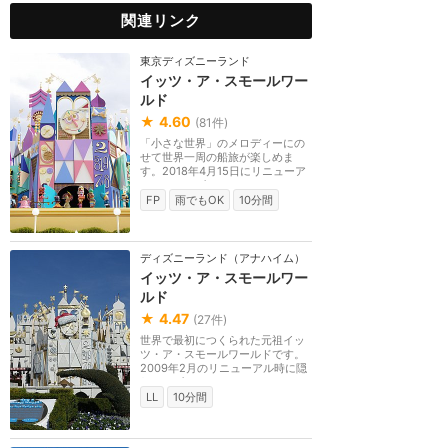
関連リンク
東京ディズニーランド
イッツ・ア・スモールワー
ルド
★
4.60
(
81
件)
「小さな世界」のメロディーにの
せて世界一周の船旅が楽しめま
す。2018年4月15日にリニューア
ルし、ディズニーキャ...
FP
雨でもOK
10分間
ディズニーランド（アナハイム）
イッツ・ア・スモールワー
ルド
★
4.47
(
27
件)
世界で最初につくられた元祖イッ
ツ・ア・スモールワールドです。
2009年2月のリニューアル時に隠
れディズニーキャラ...
LL
10分間