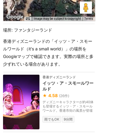
Image may be subject to copyright
Terms
場所: ファンタジーランド
香港ディズニーランドの「イッツ・ア・スモー
ルワールド（it's a small world）」の場所を
Googleマップで確認できます。実際の場所と多
少ずれている場合があります。
香港ディズニーランド
イッツ・ア・スモールワー
ルド
★
4.58
(
26
件)
ディズニーキャラクターが約40体
も登場するイッツ・ア・スモール
ワールド。香港市街の風景が登場
するのがオリジナ...
雨でもOK
9分間