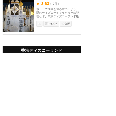
★
3.63
(
17
件)
ボートで世界を巡る旅に出よう。
隠れディズニーキャラクターは登
場せず、東京ディズニーランド版
に非常に近い内容...
LL
雨でもOK
10分間
香港ディズニーランド
攻略ガイド
新着クチコミ
基礎知識
個人手配マニュアル
ホテル選び
キャラダイ予約
最新スポット
香港ディズニーランド