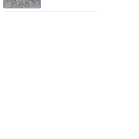
滞在中必ず1回は食事しま
す
★★★
★★
2
ドリー (Toshiesan
2024年1月に訪問
私たちには多かった
(^▽^;)
★★★
★★
1
Shiu
2024年5月に訪問
訪問日順でもっと読む