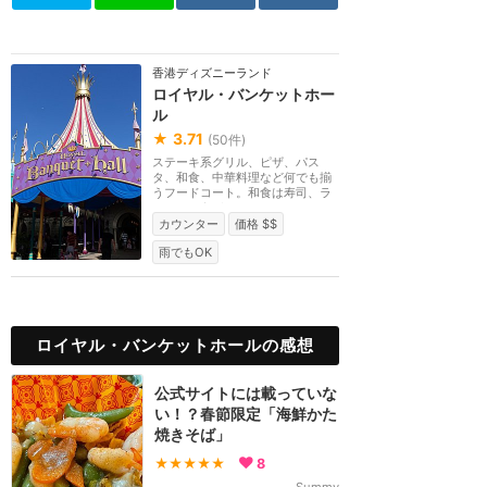
香港ディズニーランド
ロイヤル・バンケットホー
ル
★
3.71
(
50
件)
ステーキ系グリル、ピザ、パス
タ、和食、中華料理など何でも揃
うフードコート。和食は寿司、ラ
ーメン、うどん、カ...
カウンター
価格 $$
雨でもOK
ロイヤル・バンケットホールの感想
公式サイトには載っていな
い！？春節限定「海鮮かた
焼きそば」
★★★★★
8
Summy