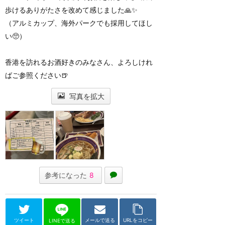
歩けるありがたさを改めて感じました🙏✨
（アルミカップ、海外パークでも採用してほし
い🥺）
香港を訪れるお酒好きのみなさん、よろしけれ
ばご参照ください🍺
写真を拡大
参考になった
8
ツイート
メールで送る
URLをコピー
LINEで送る