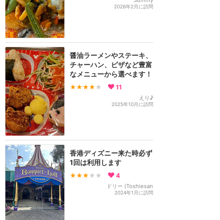
2026年2月に訪問
醤油ラーメンやステーキ、
チャーハン、ピザなど豊富
なメニューから選べます！
★★★★
★
11
えり♪
2025年10月に訪問
香港ディズニー来た時必ず
1回は利用します
★★★
★★
4
ドリー (Toshiesan
2024年1月に訪問