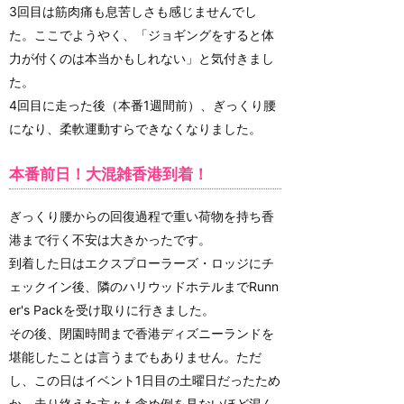
3回目は筋肉痛も息苦しさも感じませんでし
た。ここでようやく、「ジョギングをすると体
力が付くのは本当かもしれない」と気付きまし
た。
4回目に走った後（本番1週間前）、ぎっくり腰
になり、柔軟運動すらできなくなりました。
本番前日！大混雑香港到着！
ぎっくり腰からの回復過程で重い荷物を持ち香
港まで行く不安は大きかったです。
到着した日はエクスプローラーズ・ロッジにチ
ェックイン後、隣のハリウッドホテルまでRunn
er's Packを受け取りに行きました。
その後、閉園時間まで香港ディズニーランドを
堪能したことは言うまでもありません。ただ
し、この日はイベント1日目の土曜日だったため
か、走り終えた方々も含め例を見ないほど混ん