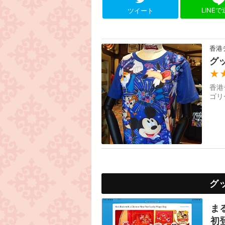
LINE
ツイート
香港
グ
★
香港
ゴリ
グ
ま
初