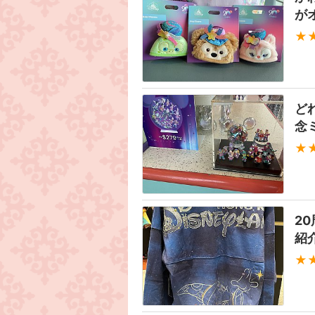
が
★
ど
念
★
2
紹
★