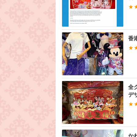
★
香
★
全
デ
★
か