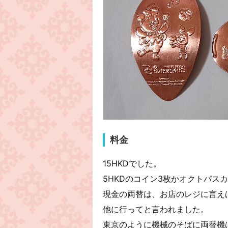
料金
15HKDでした。
5HKDのコイン3枚かオクトパス
現金の両替は、お店のレジに言え
他に行ってと言われました。
東京のように機械のそばに両替機