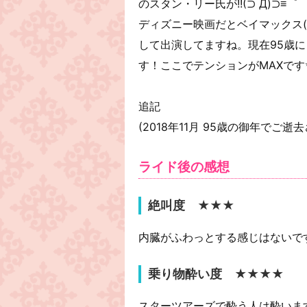
のスタン・リー氏が!!(⊃ Д)⊃≡゜ 
ディズニー映画だとベイマックス(マ
して出演してますね。現在95歳
す！ここでテンションがMAXです
追記
(2018年11月 95歳の御年で
ライド後の感想
絶叫度 ★★★
内臓がふわっとする感じはないで
乗り物酔い度 ★★★★
スターツアーズで酔う人は酔いま