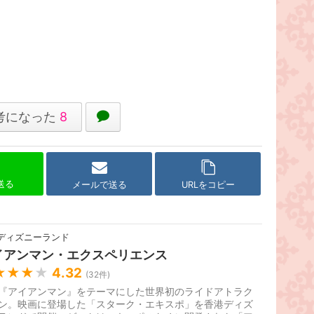
考になった
8
で送る
メールで送る
URLをコピー
ディズニーランド
イアンマン・エクスペリエンス
★★★
★
4.32
(
32
件)
『アイアンマン』をテーマにした世界初のライドアトラク
ン。映画に登場した「スターク・エキスポ」を香港ディズ