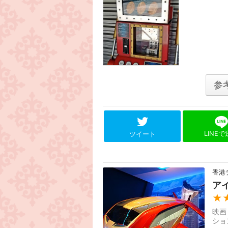
参
LINE
ツイート
香港
ア
★
映画
ショ