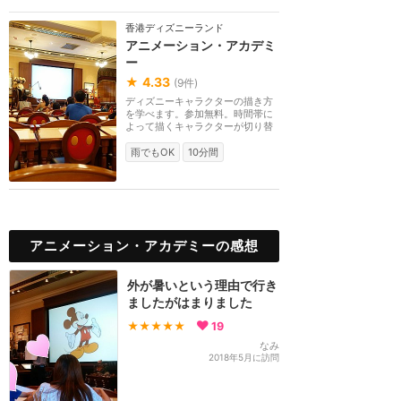
香港ディズニーランド
アニメーション・アカデミ
ー
★
4.33
(
9
件)
ディズニーキャラクターの描き方
を学べます。参加無料。時間帯に
よって描くキャラクターが切り替
わるので、アカデ...
雨でもOK
10分間
アニメーション・アカデミーの感想
外が暑いという理由で行き
ましたがはまりました
★★★★★
19
なみ
2018年5月に訪問