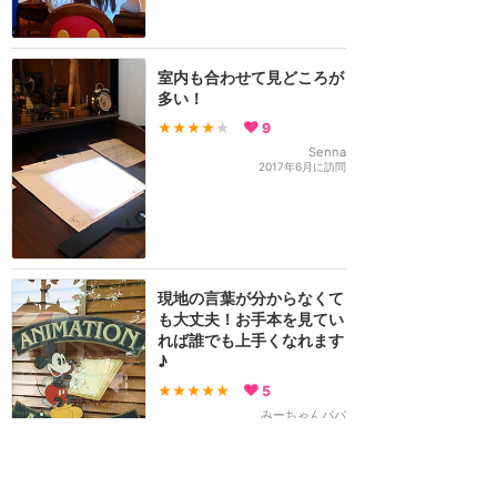
室内も合わせて見どころが
多い！
★★★★
★
9
Senna
2017年6月に訪問
現地の言葉が分からなくて
も大丈夫！お手本を見てい
れば誰でも上手くなれます
♪
★★★★★
5
みーちゃんパパ
2016年6月に訪問