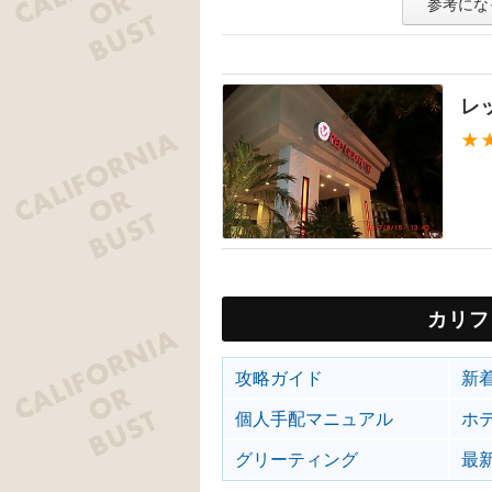
参考にな
レ
★
カリフ
攻略ガイド
新
個人手配マニュアル
ホ
グリーティング
最