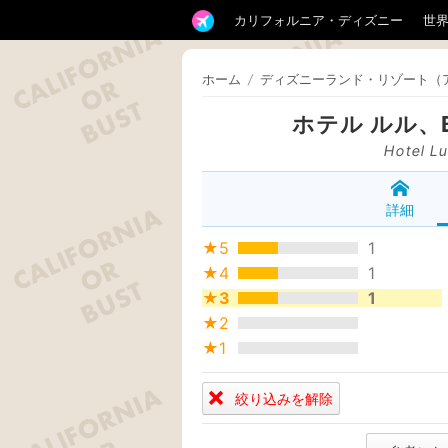
カリフォルニア・ディズニー
世
ホーム
/
ディズニーランド・リゾート（
ホテル ルル、
Hotel Lu
詳細
★5
1
★4
1
★3
1
★2
★1
絞り込みを解除