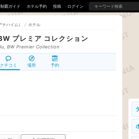
界制覇ガイド
ホテル予約
投稿
ログイン
アナハイム）
/
ホテル
BW プレミア コレクション
lu, BW Premier Collection
クチコミ
場所
予約