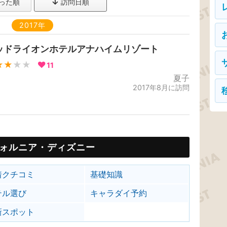
った順
訪問日順
2017年
ッドライオンホテルアナハイムリゾート
★★
★★
11
夏子
2017年8月に訪問
ォルニア・ディズニー
着クチコミ
基礎知識
テル選び
キャラダイ予約
新スポット