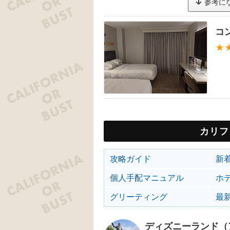
参考に
コ
★
カリフ
攻略ガイド
新
個人手配マニュアル
ホ
グリーティング
最
ディズニーランド（