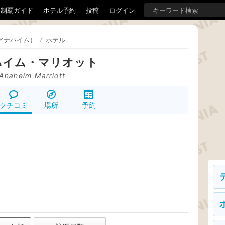
界制覇ガイド
ホテル予約
投稿
ログイン
アナハイム）
/
ホテル
ハイム・マリオット
Anaheim Marriott
クチコミ
場所
予約