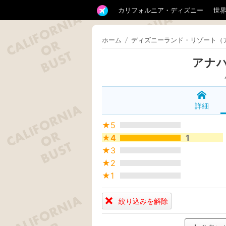
カリフォルニア・ディズニー
世
ホーム
/
ディズニーランド・リゾート（
アナ
詳細
★5
★4
1
★3
★2
★1
絞り込みを解除