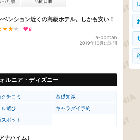
なった順
訪問日順
ンベンション近くの高級ホテル。しかも安い！
★★★
★
8
a-pontan
2019年10月に訪問
ォルニア・ディズニー
着クチコミ
基礎知識
テル選び
キャラダイ予約
新スポット
アナハイム）