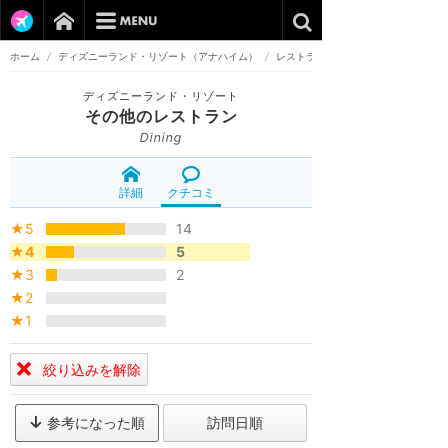
ホーム
/
ディズニーランド・リゾート（アナハイム）
/
レストラン
ディズニーランド・リゾート
その他のレストラン
Dining
詳細
クチコミ
★5
14
★4
5
★3
2
★2
★1
絞り込みを解除
参考になった順
訪問日順