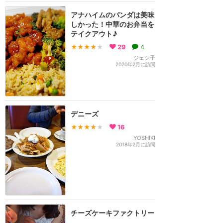
アナハイムのパンダは美味
しかった！中華のお弁当を
テイクアウト♪
★★★★
★
29
4
ジェシ子
2020年2月に訪問
デニーズ
★★★★
★
16
YOSHIKI
2018年2月に訪問
チーズケーキファクトリー