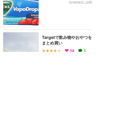
2016年8月に訪問
Targetで飲み物やおやつを
まとめ買い
★★★★
★
34
3
タクミ
2018年11月に訪問
アナハイムでPCR検査を受
けるにはどこがある？日本
語で申し込める2か所を紹
介します
★★★★
★
30
えり♪
2022年6月に訪問