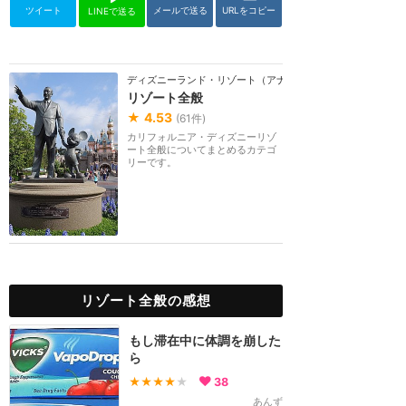
ツイート
メールで送る
URLをコピー
LINEで送る
ディズニーランド・リゾート（アナハイム）
リゾート全般
★
4.53
(
61
件)
カリフォルニア・ディズニーリゾ
ート全般についてまとめるカテゴ
リーです。
リゾート全般の感想
もし滞在中に体調を崩した
ら
★★★★
★
38
あんず