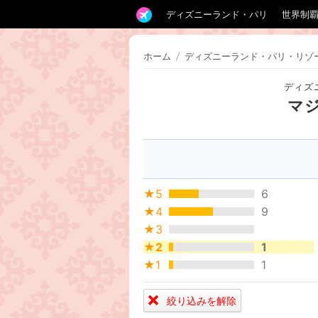
ディズニーランド・パリ
世界制
ホーム
/
ディズニーランド・パリ・リゾ
ディズ
マ
★5
6
★4
9
★3
★2
1
★1
1
絞り込みを解除