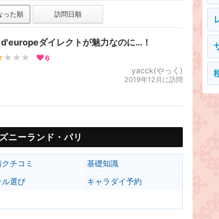
なった順
訪問日順
l d'europeダイレクトが魅力なのに…！
★
★★★
6
yacck(やっく)
2019年12月に訪問
ズニーランド・パリ
着クチコミ
基礎知識
テル選び
キャラダイ予約