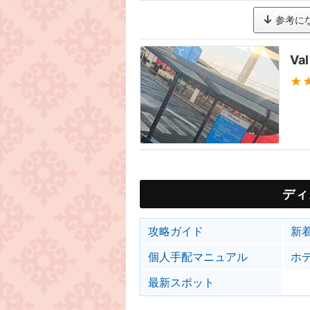
参考に
Va
★
ディ
攻略ガイド
新
個人手配マニュアル
ホ
最新スポット