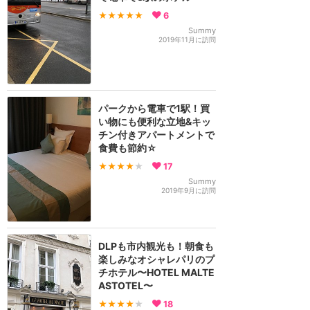
★★★★★
6
Summy
2019年11月に訪問
パークから電車で1駅！買
い物にも便利な立地&キッ
チン付きアパートメントで
食費も節約☆
★★★★
★
17
Summy
2019年9月に訪問
DLPも市内観光も！朝食も
楽しみなオシャレパリのプ
チホテル〜HOTEL MALTE
ASTOTEL〜
★★★★
★
18