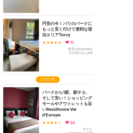
円安の今！パリのパークに
もっと安く行けて便利な宿
泊エリアTorcy
★★★★★
17
星空(starandair)
2023年7月に訪問
2022年
パークから1駅、駅チカ、
そして安い！ショッピング
モールやアウトレットも近
いResidhome Val
d'Europe
★★★★
★
24
すだち