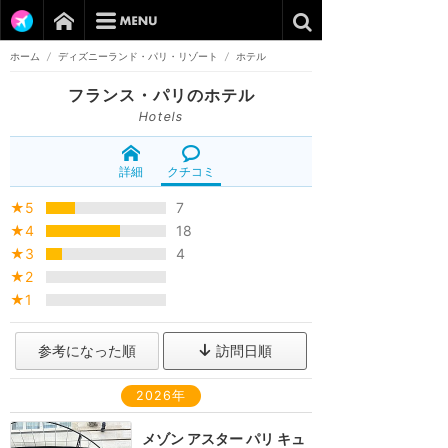
ホーム
/
ディズニーランド・パリ・リゾート
/
ホテル
フランス・パリのホテル
Hotels
詳細
クチコミ
★5
7
★4
18
★3
4
★2
★1
参考になった順
訪問日順
2026年
メゾン アスター パリ キュ