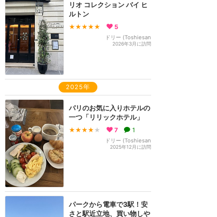
リオ コレクション バイ ヒ
ルトン
★★★★★
5
ドリー (Toshiesan
2026年3月に訪問
2025年
パリのお気に入りホテルの
一つ「リリックホテル」
★★★★
★
7
1
ドリー (Toshiesan
2025年12月に訪問
パークから電車で3駅！安
さと駅近立地、買い物しや