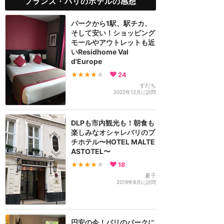
フランス・パリのホテルの感想
パークから1駅、駅チカ、
そして安い！ショッピング
モールやアウトレットも近
いResidhome Val
d'Europe
★★★★
★
24
すだち
2022年12月に訪問
DLPも市内観光も！朝食も
楽しみなオシャレパリのプ
チホテル〜HOTEL MALTE
ASTOTEL〜
★★★★
★
18
夏子
2019年8月に訪問
円安の今！パリのパークに