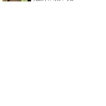
もっと安く行けて便利な宿
泊エリアTorcy
★★★★★
17
星空(starandair)
2023年7月に訪問
パークから電車で1駅！買
い物にも便利な立地&キッ
チン付きアパートメントで
食費も節約☆
★★★★
★
17
Summy
2019年9月に訪問
パークに近くてフランスの
ショッピングモールも楽し
めます