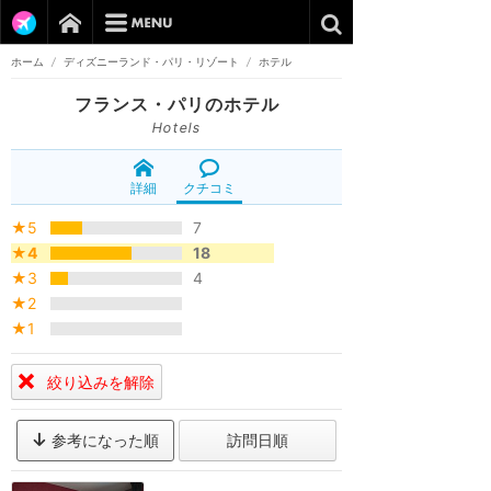
ホーム
/
ディズニーランド・パリ・リゾート
/
ホテル
フランス・パリのホテル
Hotels
詳細
クチコミ
★5
7
★4
18
★3
4
★2
★1
絞り込みを解除
参考になった順
訪問日順