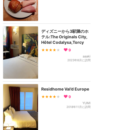
ディズニーから3駅隣のホ
テル:The Originals City,
Hôtel Codalysa,Torcy
★★★★
★
9
aaaki
2023年8月に訪問
Residhome Val’d Europe
★★★★
★
9
YUMI
2018年11月に訪問