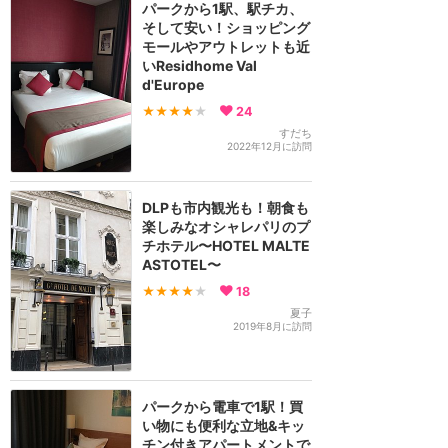
パークから1駅、駅チカ、
そして安い！ショッピング
モールやアウトレットも近
いResidhome Val
d'Europe
★★★★
★
24
すだち
2022年12月に訪問
DLPも市内観光も！朝食も
楽しみなオシャレパリのプ
チホテル〜HOTEL MALTE
ASTOTEL〜
★★★★
★
18
夏子
2019年8月に訪問
パークから電車で1駅！買
い物にも便利な立地&キッ
チン付きアパートメントで