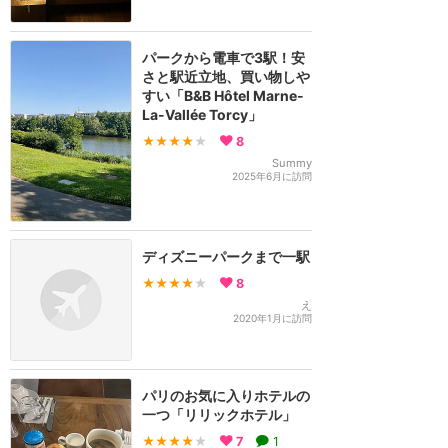
パークから電車で3駅！安
さと駅近立地、買い物しや
すい「B&B Hôtel Marne-
La-Vallée Torcy」
★★★★
★
8
Summy
2025年6月に訪問
ディズニーパークまで一駅
★★★★
★
8
え
2020年1月に訪問
パリのお気に入りホテルの
一つ「リリックホテル」
★★★★
★
7
1