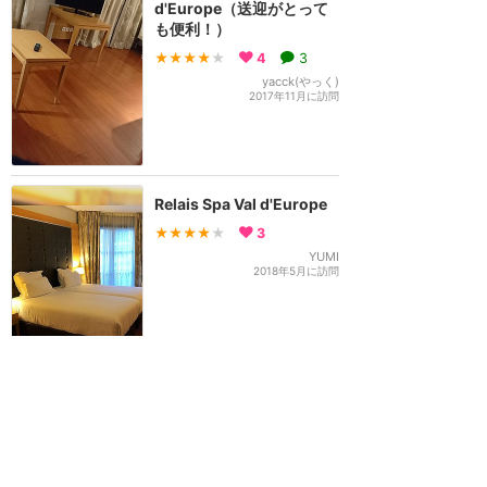
d'Europe（送迎がとって
も便利！）
★★★★
★
4
3
yacck(やっく)
2017年11月に訪問
Relais Spa Val d'Europe
★★★★
★
3
YUMI
2018年5月に訪問
10年以上前からの常ホテ
ル ノボテルパリガールド
リヨン