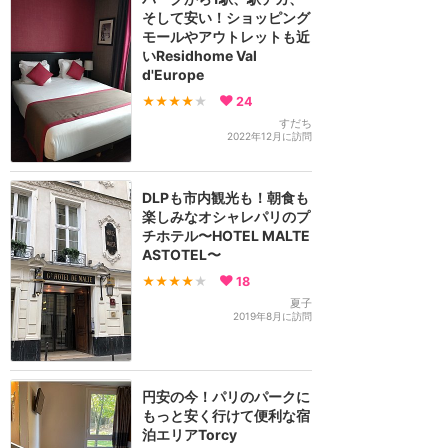
そして安い！ショッピング
モールやアウトレットも近
いResidhome Val
d'Europe
★★★★
★
24
すだち
2022年12月に訪問
DLPも市内観光も！朝食も
楽しみなオシャレパリのプ
チホテル〜HOTEL MALTE
ASTOTEL〜
★★★★
★
18
夏子
2019年8月に訪問
円安の今！パリのパークに
もっと安く行けて便利な宿
泊エリアTorcy