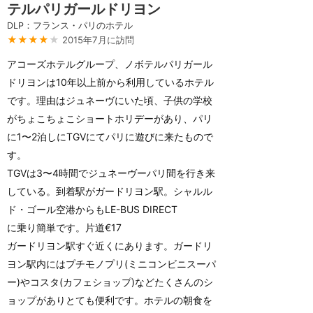
テルパリガールドリヨン
DLP：フランス・パリのホテル
★★★★
★
2015年7月に訪問
アコーズホテルグループ、ノボテルパリガール
ドリヨンは10年以上前から利用しているホテル
です。理由はジュネーヴにいた頃、子供の学校
がちょこちょこショートホリデーがあり、パリ
に1〜2泊しにTGVにてパリに遊びに来たもので
す。
TGVは3〜4時間でジュネーヴーパリ間を行き来
している。到着駅がガードリヨン駅。シャルル
ド・ゴール空港からもLE-BUS DIRECT
に乗り簡単です。片道€17
ガードリヨン駅すぐ近くにあります。ガードリ
ヨン駅内にはプチモノプリ(ミニコンビニスーパ
ー)やコスタ(カフェショップ)などたくさんのシ
ョップがありとても便利です。ホテルの朝食を