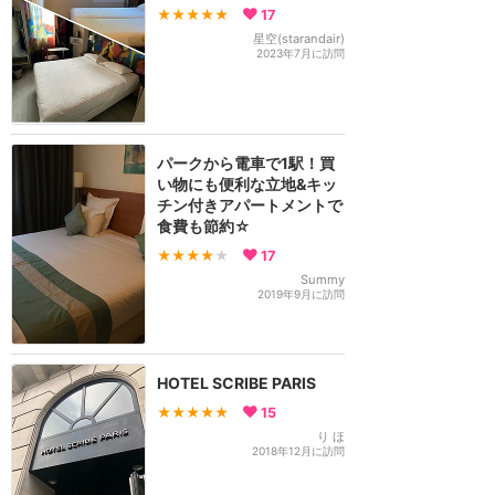
★★★★★
17
星空(starandair)
2023年7月に訪問
パークから電車で1駅！買
い物にも便利な立地&キッ
チン付きアパートメントで
食費も節約☆
★★★★
★
17
Summy
2019年9月に訪問
HOTEL SCRIBE PARIS
★★★★★
15
り ほ
2018年12月に訪問