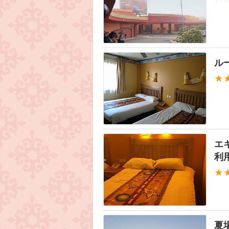
ル
★
エ
利
★
夏