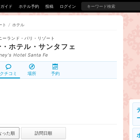
覇ガイド
ホテル予約
投稿
ログイン
ート
/
ホテル
ニーランド・パリ・リゾート
ー・ホテル・サンタフェ
ney's Hotel Santa Fe
クチコミ
場所
予約
なった順
訪問日順