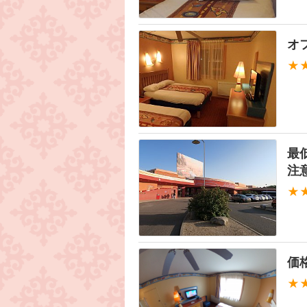
オ
★
最
注
★
価
★