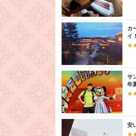
カ
イ
★
サ
年
★
安
★