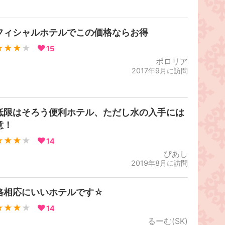
フィシャルホテルでこの価格ならお得
★★★
★
15
ポロリア
2017年9月に訪問
低限はそろう便利ホテル、ただし水の入手には
意！
★★★
★
14
ぴあし
2019年8月に訪問
格相応にいいホテルです☆
★★★
★
14
るーむ(SK)