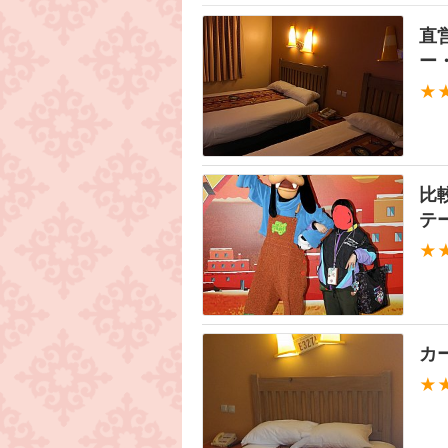
直
ー
★
比
テ
★
カ
★