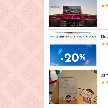
★
D
★
カ
★