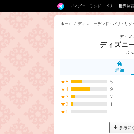
ディズニーランド・パリ
世界制
ホーム
/
ディズニーランド・パリ・リゾ
ディズ
ディズニ
Dis
詳細
★5
5
★4
9
★3
2
★2
1
★1
参考に