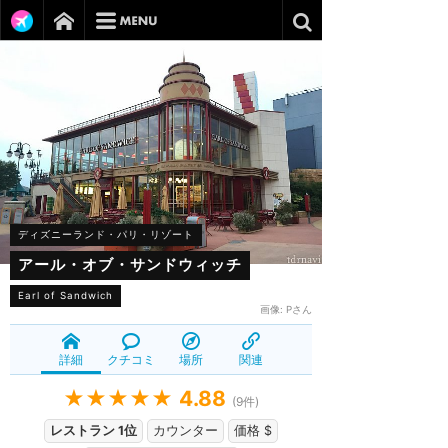
ディズニーランド・パリ・リゾート
アール・オブ・サンドウィッチ
Earl of Sandwich
画像:
Pさん
詳細
クチコミ
場所
関連
★★★★★
4.88
(
9
件)
レストラン 1位
カウンター
価格 $