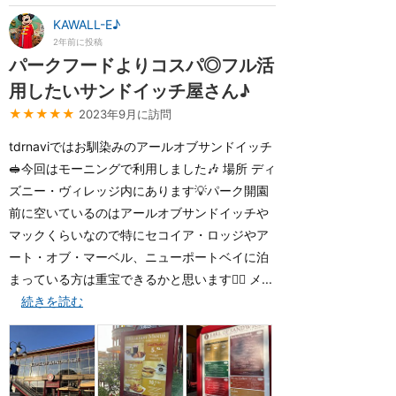
KAWALL-E♪
2年前に投稿
パークフードよりコスパ◎フル活
用したいサンドイッチ屋さん♪
★★★★★
2023年9月に訪問
tdrnaviではお馴染みのアールオブサンドイッチ
🥪今回はモーニングで利用しました🎶 場所 ディ
ズニー・ヴィレッジ内にあります💡パーク開園
前に空いているのはアールオブサンドイッチや
マックくらいなので特にセコイア・ロッジやア
ート・オブ・マーベル、ニューポートベイに泊
まっている方は重宝できるかと思います🙆‍♀️ メ...
続きを読む