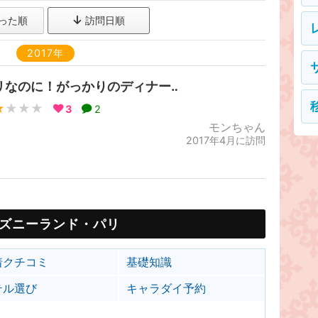
った順
訪問日順
2017年
リなのに！がっかりのディナー‥
★
★★★
3
2
モンちゃん
2017年4月に訪問
ズニーランド・パリ
着クチコミ
基礎知識
テル選び
キャラダイ予約