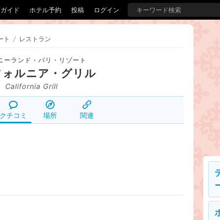
覇ガイド
ホテル予約
投稿
ログイン
ート
/
レストラン
ニーランド・パリ・リゾート
フォルニア・グリル
California Grill
クチコミ
場所
関連