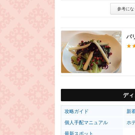
参考にな
パ
★
ディ
攻略ガイド
新
個人手配マニュアル
ホ
最新スポット