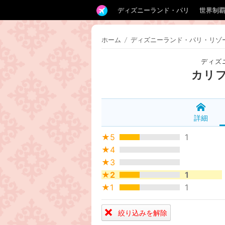
ディズニーランド・パリ
世界制
ホーム
/
ディズニーランド・パリ・リゾ
ディズ
カリ
詳細
★5
1
★4
★3
★2
1
★1
1
絞り込みを解除