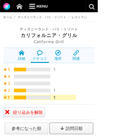
ホーム
/
ディズニーランド・パリ・リゾート
/
レストラン
ディズニーランド・パリ・リゾート
カリフォルニア・グリル
California Grill
詳細
クチコミ
場所
関連
★5
1
★4
★3
★2
1
★1
1
絞り込みを解除
参考になった順
訪問日順