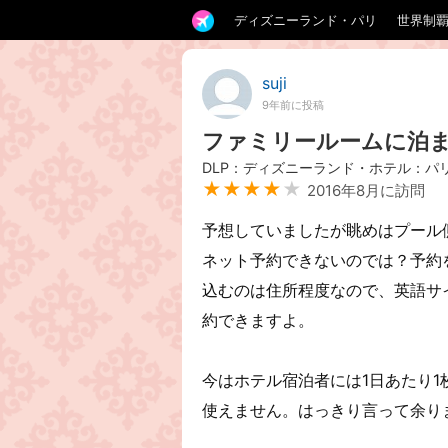
ディズニーランド・パリ
世界制
suji
9年前に投稿
ファミリールームに泊
DLP：ディズニーランド・ホテル：パ
★★★★
★
2016年8月に訪問
予想していましたが眺めはプール
ネット予約できないのでは？予約
込むのは住所程度なので、英語サ
約できますよ。
今はホテル宿泊者には1日あたり1枚の
使えません。はっきり言って余り