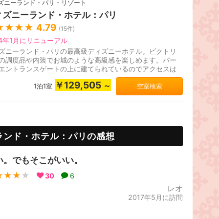
ズニーランド・パリ・リゾート
ィズニーランド・ホテル：パリ
★★★★
4.79
(
15
件)
24年1月にリニューアル
ズニーランド・パリの最高級ディズニーホテル。ビクトリ
の調度品や内装でお城のような高級感を楽しめます。パー
エントランスゲートの上に建てられているのでアクセスは
。レストラン「インベンシ...
￥129,505
～
1泊1室
空室検索
ランド・ホテル：パリの感想
い。でもそこがいい。
★★★
★
30
6
レオ
2017年5月に訪問