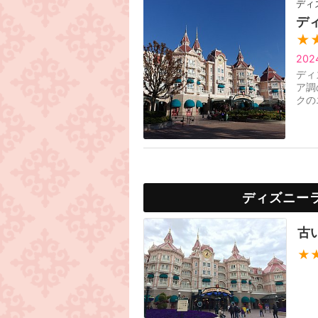
ディ
デ
★
20
ディ
ア調
クの
抜群
ディズニー
古
★