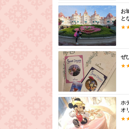
お
と
★
ぜ
★
ホ
オ
★