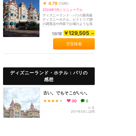
★
4.79
(
15
件)
2024年1月にリニューアル
ディズニーランド・パリの最高級
ディズニーホテル。ビクトリア調
の調度品や内装でお城のような高
級感を楽しめます...
￥129,505
～
1泊1室
空室検索
ディズニーランド・ホテル：パリの
感想
古い。でもそこがいい。
★★★★
★
30
6
レオ
2017年5月に訪問