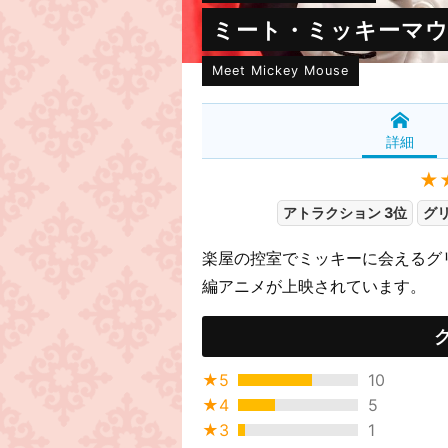
ミート・ミッキーマ
Meet Mickey Mouse
詳細
★
アトラクション 3位
グ
楽屋の控室でミッキーに会えるグ
編アニメが上映されています。
★5
10
★4
5
★3
1