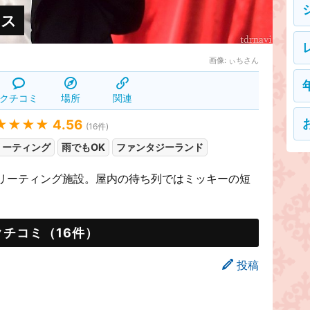
ウス
画像:
ぃちさん
クチコミ
場所
関連
★★★★
4.56
(
16
件)
リーティング
雨でもOK
ファンタジーランド
リーティング施設。屋内の待ち列ではミッキーの短
クチコミ（16件）
投稿