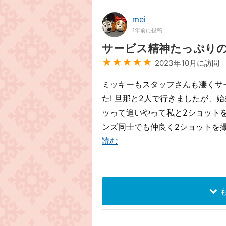
mei
1年前に投稿
サービス精神たっぷり
★★★★★
2023年10月に訪問
ミッキーもスタッフさんも凄くサ
た! 旦那と2人で行きましたが、
ッって追いやって私と2ショット
ンズ同士でも仲良く2ショットを撮
読む
も