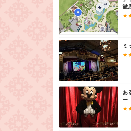
徹
★
ミ
★
あ
ー
★