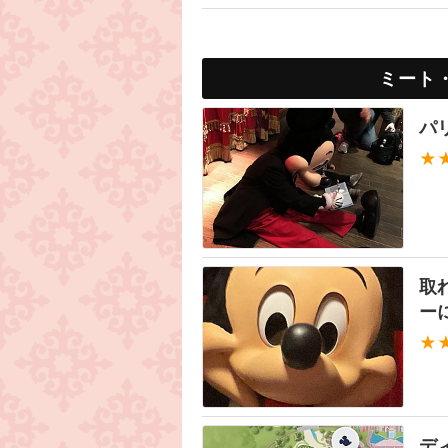
ミート
パ
★
取
ー
★
デ