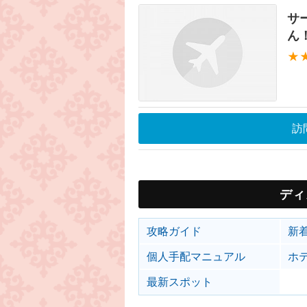
サ
ん
★
訪
ディ
攻略ガイド
新
個人手配マニュアル
ホ
最新スポット