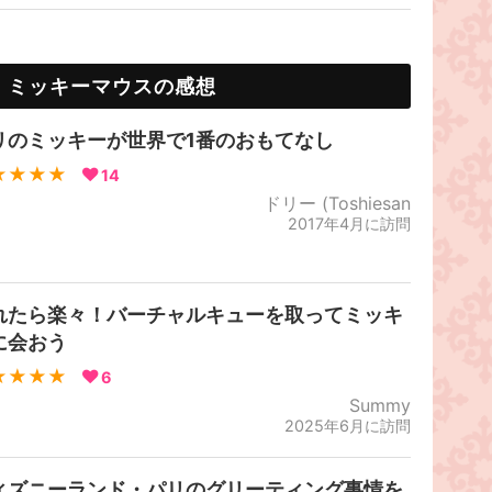
・ミッキーマウスの感想
リのミッキーが世界で1番のおもてなし
★★★★
14
ドリー (Toshiesan
2017年4月に訪問
れたら楽々！バーチャルキューを取ってミッキ
に会おう
★★★★
6
Summy
2025年6月に訪問
ィズニーランド・パリのグリーティング事情を