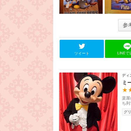
参
LINE
ツイート
ディ
ミ
★
楽屋
ち列
グ