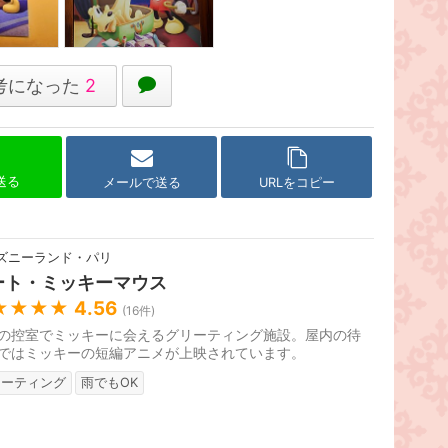
考になった
2
で送る
メールで送る
URLをコピー
ズニーランド・パリ
ート・ミッキーマウス
★★★★
4.56
(
16
件)
の控室でミッキーに会えるグリーティング施設。屋内の待
ではミッキーの短編アニメが上映されています。
リーティング
雨でもOK