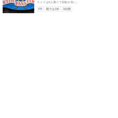
ライドは6人乗りで回転が良い。
FP
雨でもOK
3分間
ディズニーランド・パリ
ランスロットのカルーセル
★
3.44
(
2
件)
アーサー王と騎士ランスロットの
物語を題材にしたメリーゴーラン
ド。パリ版だけ黒い馬なのが特
徴。
3分間
ディズニーランド・パリ
空飛ぶダンボ
★
3.22
(
2
件)
ダンボに乗って空中散歩しよう。
2分間