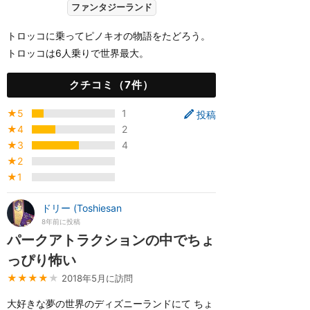
ファンタジーランド
トロッコに乗ってピノキオの物語をたどろう。
トロッコは6人乗りで世界最大。
クチコミ（7件）
★5
1
投稿
★4
2
★3
4
★2
★1
ドリー (Toshiesan
8年前に投稿
パークアトラクションの中でちょ
っぴり怖い
★★★★
★
2018年5月に訪問
大好きな夢の世界のディズニーランドにて ちょ