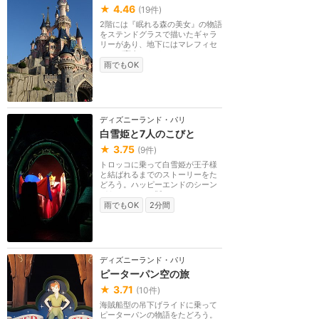
★
4.46
(
19
件)
2階には『眠れる森の美女』の物語
をステンドグラスで描いたギャラ
リーがあり、地下にはマレフィセ
ントが変身したド...
雨でもOK
ディズニーランド・パリ
白雪姫と7人のこびと
★
3.75
(
9
件)
トロッコに乗って白雪姫が王子様
と結ばれるまでのストーリーをた
どろう。ハッピーエンドのシーン
があるのはパリ版...
雨でもOK
2分間
ディズニーランド・パリ
ピーターパン空の旅
★
3.71
(
10
件)
海賊船型の吊下げライドに乗って
ピーターパンの物語をたどろう。