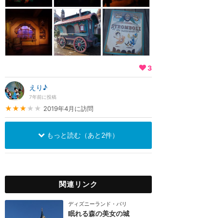
3
えり♪
7年前に投稿
★★★
★★
2019年4月に訪問
もっと読む（あと2件）
関連リンク
ディズニーランド・パリ
眠れる森の美女の城