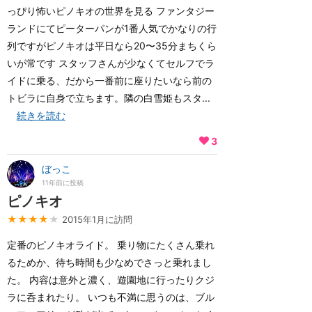
っぴり怖いピノキオの世界を見る ファンタジー
ランドにてピーターパンが1番人気でかなりの行
列ですがピノキオは平日なら20〜35分まちくら
いが常です スタッフさんが少なくてセルフでラ
イドに乗る、だから一番前に座りたいなら前の
トビラに自身で立ちます。隣の白雪姫もスタ...
続きを読む
3
ぼっこ
11年前に投稿
ピノキオ
★★★★
★
2015年1月に訪問
定番のピノキオライド。 乗り物にたくさん乗れ
るためか、待ち時間も少なめでさっと乗れまし
た。 内容は意外と濃く、遊園地に行ったりクジ
ラに呑まれたり。 いつも不満に思うのは、ブル