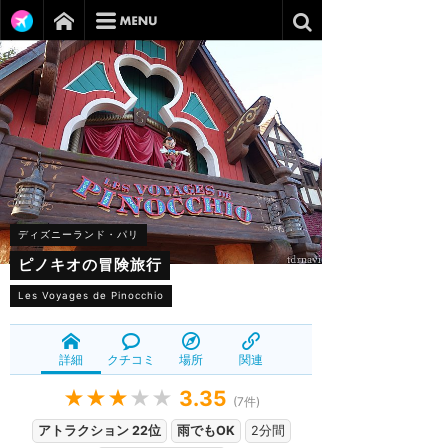
ディズニーランド・パリ
ピノキオの冒険旅行
Les Voyages de Pinocchio
詳細
クチコミ
場所
関連
★★★
★★
3.35
(
7
件)
アトラクション 22位
雨でもOK
2分間