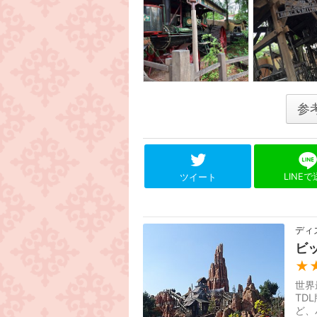
参
LINE
ツイート
ディ
ビ
★
世界
TD
ど、