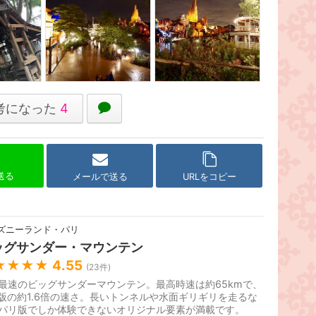
考になった
4
で送る
メールで送る
URLをコピー
ズニーランド・パリ
ッグサンダー・マウンテン
★★★★
4.55
(
23
件)
最速のビッグサンダーマウンテン。最高時速は約65kmで、
L版の約1.6倍の速さ。長いトンネルや水面ギリギリを走るな
パリ版でしか体験できないオリジナル要素が満載です。