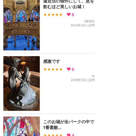
遠近法の傑作にして、息を
飲むほど美しいお城！
★★★★★
5
NEMO
2024年4月に訪問
感激です
★★★★★
5
m
2018年5月に訪問
このお城が全パークの中で
1番素敵…
★★★★★
4