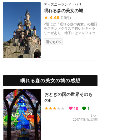
ディズニーランド・パリ
眠れる森の美女の城
★
4.46
(
19
件)
2階には『眠れる森の美女』の物語
をステンドグラスで描いたギャラ
リーがあり、地下にはマレフィセ
ントが変身したド...
雨でもOK
眠れる森の美女の城の感想
おとぎの国の世界そのも
の‼️
★★★
★★
18
1
レオ
2017年5月に訪問