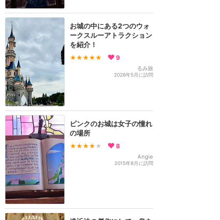
お城の中にある2つのウォ
ークスルーアトラクション
を紹介！
★★★★★
9
るみ旅
2026年5月に訪問
ピンクのお城は女子の憧れ
の場所
★★★★
★
8
Angie
2015年8月に訪問