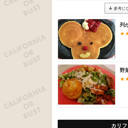
参考に
列
★
野
★
カリフ