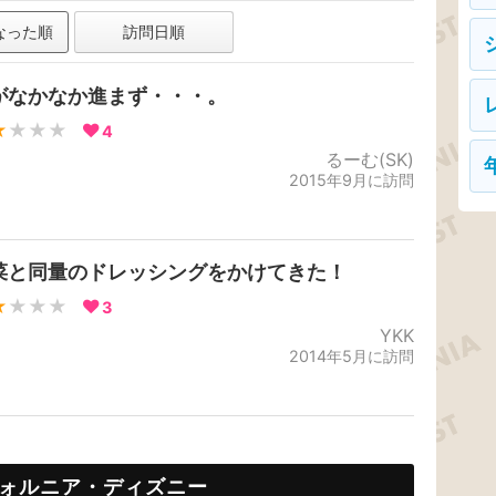
なった順
訪問日順
がなかなか進まず・・・。
★
★★★
4
るーむ(SK)
2015年9月に訪問
菜と同量のドレッシングをかけてきた！
★
★★★
3
YKK
2014年5月に訪問
ォルニア・ディズニー