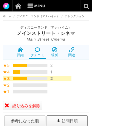
ホーム
/
ディズニーランド（アナハイム）
/
アトラクション
ディズニーランド（アナハイム）
メインストリート・シネマ
Main Street Cinema
詳細
クチコミ
場所
関連
★5
2
★4
1
★3
2
★2
★1
絞り込みを解除
参考になった順
訪問日順